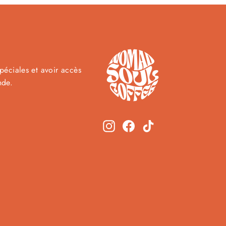
péciales et avoir accès
nde.
Instagram
Facebook
TikTok